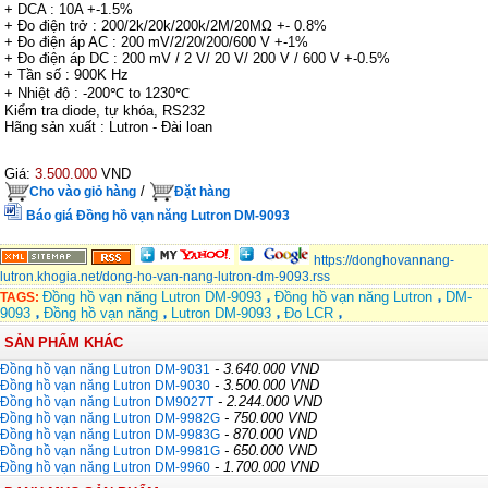
+ DCA : 10A +-1.5%
+ Đo điện trở : 200/2k/20k/200k/2M/20MΩ +- 0.8%
+ Đo điện áp AC : 200 mV/2/20/200/600 V +-1%
+ Đo điện áp DC : 200 mV / 2 V/ 20 V/ 200 V / 600 V +-0.5%
+ Tần số : 900K Hz
+ Nhiệt độ : -200℃ to 1230℃
Kiểm tra diode, tự khóa, RS232
Hãng sản xuất : Lutron - Đài loan
Giá:
3.500.000
VND
/
Cho vào giỏ hàng
Đặt hàng
Báo giá Đồng hồ vạn năng Lutron DM-9093
https://donghovannang-
lutron.khogia.net/dong-ho-van-nang-lutron-dm-9093.rss
Đồng hồ vạn năng Lutron DM-9093
Đồng hồ vạn năng Lutron
DM-
TAGS:
9093
Đồng hồ vạn năng
Lutron DM-9093
Đo LCR
SẢN PHẨM KHÁC
- 3.640.000 VND
Đồng hồ vạn năng Lutron DM-9031
- 3.500.000 VND
Đồng hồ vạn năng Lutron DM-9030
- 2.244.000 VND
Đồng hồ vạn năng Lutron DM9027T
- 750.000 VND
Đồng hồ vạn năng Lutron DM-9982G
- 870.000 VND
Đồng hồ vạn năng Lutron DM-9983G
- 650.000 VND
Đồng hồ vạn năng Lutron DM-9981G
- 1.700.000 VND
Đồng hồ vạn năng Lutron DM-9960